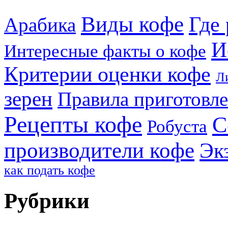
Виды кофе
Где 
Арабика
И
Интересные факты о кофе
Критерии оценки кофе
Л
зерен
Правила приготовл
Рецепты кофе
С
Робуста
производители кофе
Эк
как подать кофе
Рубрики