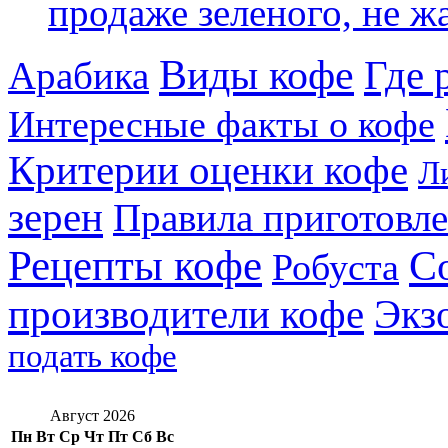
продаже зеленого, не жа
Виды кофе
Где 
Арабика
Интересные факты о кофе
Критерии оценки кофе
Л
зерен
Правила приготовл
Рецепты кофе
С
Робуста
производители кофе
Экз
подать кофе
Август 2026
Пн
Вт
Ср
Чт
Пт
Сб
Вс