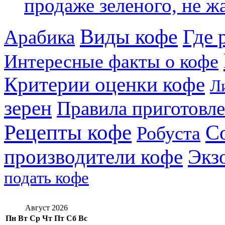
продаже зеленого, не жа
Виды кофе
Где 
Арабика
Интересные факты о кофе
Критерии оценки кофе
Л
зерен
Правила приготовл
Рецепты кофе
С
Робуста
производители кофе
Экз
подать кофе
Август 2026
Пн
Вт
Ср
Чт
Пт
Сб
Вс