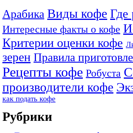
Виды кофе
Где 
Арабика
И
Интересные факты о кофе
Критерии оценки кофе
Л
зерен
Правила приготовл
Рецепты кофе
С
Робуста
производители кофе
Эк
как подать кофе
Рубрики