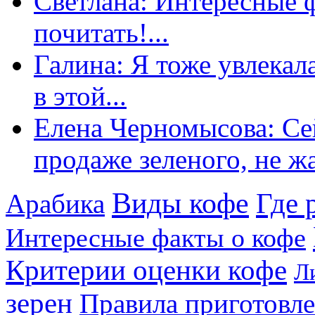
Светлана: Интересные 
почитать!...
Галина: Я тоже увлекал
в этой...
Елена Черномысова: Сей
продаже зеленого, не жа
Виды кофе
Где 
Арабика
Интересные факты о кофе
Критерии оценки кофе
Л
зерен
Правила приготовл