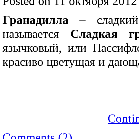
Posted on 11 октября 2012
Гранадилла
– сладкий 
называется
Сладкая гр
язычковый, или Пассифло
красиво цветущая и дающ
Conti
Comments (2)