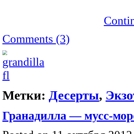
Conti
Comments (3)
Метки:
Десерты
,
Экзо
Гранадилла — мусс-мор