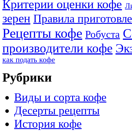
Критерии оценки кофе
Л
зерен
Правила приготовл
Рецепты кофе
С
Робуста
производители кофе
Эк
как подать кофе
Рубрики
Виды и сорта кофе
Десерты рецепты
История кофе