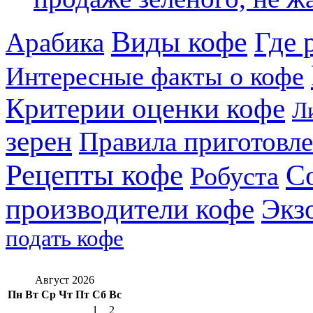
Виды кофе
Где 
Арабика
Интересные факты о кофе
Критерии оценки кофе
Л
зерен
Правила приготовл
Рецепты кофе
С
Робуста
производители кофе
Экз
подать кофе
Август 2026
Пн
Вт
Ср
Чт
Пт
Сб
Вс
1
2