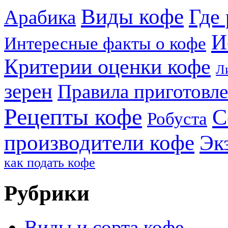
Виды кофе
Где 
Арабика
И
Интересные факты о кофе
Критерии оценки кофе
Л
зерен
Правила приготовл
Рецепты кофе
С
Робуста
производители кофе
Эк
как подать кофе
Рубрики
Виды и сорта кофе